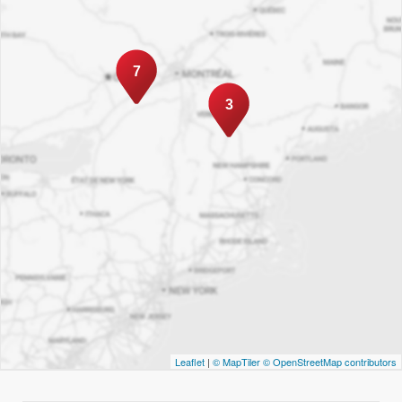
7
3
Leaflet
|
© MapTiler
© OpenStreetMap contributors