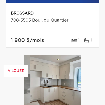
BROSSARD
708-5505 Boul. du Quartier
1 900 $
/mois
1
1
À LOUER