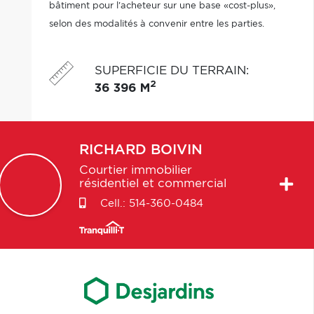
bâtiment pour l'acheteur sur une base «cost-plus»,
selon des modalités à convenir entre les parties.
Propriétaires voisins, ils offrent exécution rapide et
encadrement étroit du projet.
SUPERFICIE DU TERRAIN
:
2
36 396 M
RICHARD
BOIVIN
Courtier immobilier
résidentiel et commercial
Cell.:
514-360-0484