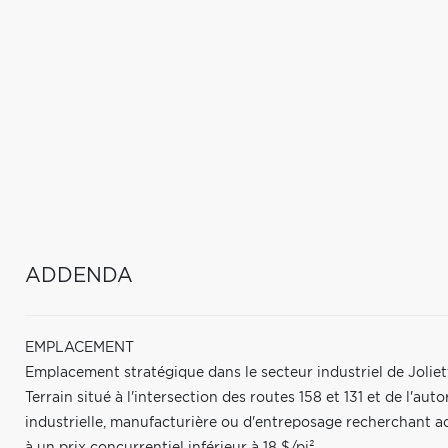
ADDENDA
EMPLACEMENT
Emplacement stratégique dans le secteur industriel de Joliette
Terrain situé à l'intersection des routes 158 et 131 et de l'aut
industrielle, manufacturière ou d'entreposage recherchant acce
à un prix concurrentiel inférieur à 18 $/pi².