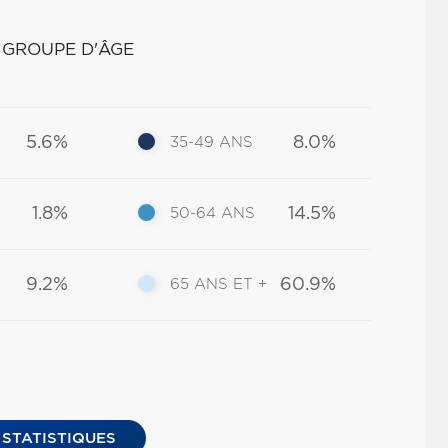
 GROUPE D'ÂGE
5.6%
8.0%
35-49 ANS
1.8%
14.5%
50-64 ANS
9.2%
60.9%
65 ANS ET +
 STATISTIQUES