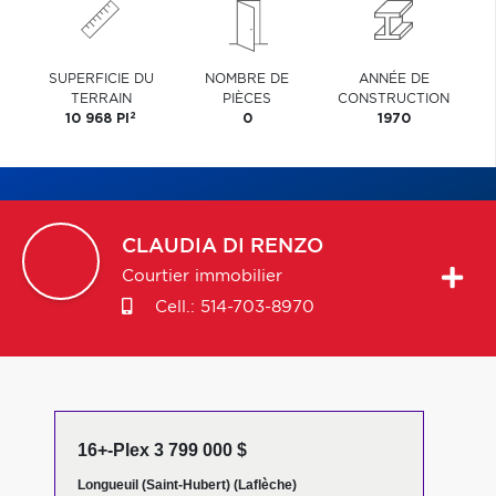
SUPERFICIE DU
NOMBRE DE
ANNÉE DE
TERRAIN
PIÈCES
CONSTRUCTION
2
10 968 PI
0
1970
CLAUDIA
DI RENZO
Courtier immobilier
Cell.:
514-703-8970
16+-Plex 3 799 000 $
Longueuil (Saint-Hubert) (Laflèche)