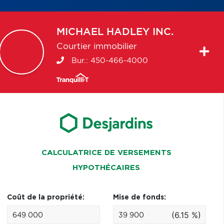
MICHAEL
HADLEY INC.
Courtier immobilier
Bur.:
450-466-4000
CALCULATRICE DE VERSEMENTS
HYPOTHÉCAIRES
Coût de la propriété:
Mise de fonds:
(6.15 %)