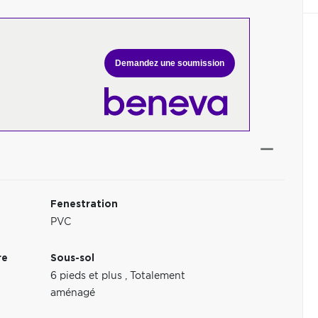
Demandez une soumission
Fenestration
PVC
re
Sous-sol
6 pieds et plus
,
Totalement
aménagé