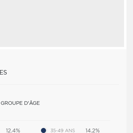
ES
 GROUPE D'ÂGE
12.4%
14.2%
35-49 ANS