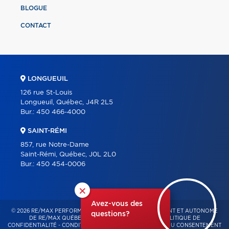
BLOGUE
CONTACT
LONGUEUIL
126 rue St-Louis
Longueuil, Québec, J4R 2L5
Bur.:
450 466-4000
SAINT-RÉMI
857, rue Notre-Dame
Saint-Rémi, Québec, J0L 2L0
Bur.:
450 454-0006
×
Avez-vous des
© 2026 RE/MAX PERFORMANCE – FRANCHISÉ INDÉPENDANT ET AUTONOME
questions?
DE RE/MAX QUÉBEC – TOUS DROITS RÉSERVÉS -
POLITIQUE DE
CONFIDENTIALITÉ
-
CONDITIONS D'UTILISATION
-
GESTION DU CONSENTEMENT