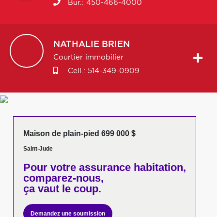
Bur.:
450-466-4000
NATHALIE
BRIEN
Courtier immobilier
Cell.:
514-349-0909
Maison de plain-pied 699 000 $
Saint-Jude
Pour votre
assurance habitation,
comparez-nous,
ça vaut le coup.
Demandez une soumission