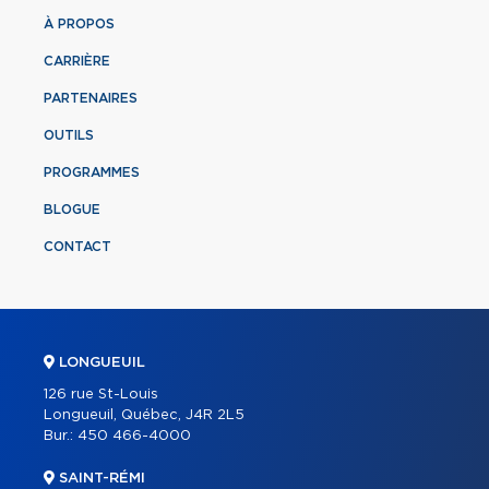
À PROPOS
CARRIÈRE
PARTENAIRES
OUTILS
PROGRAMMES
BLOGUE
CONTACT
LONGUEUIL
126 rue St-Louis
Longueuil, Québec, J4R 2L5
Bur.:
450 466-4000
SAINT-RÉMI