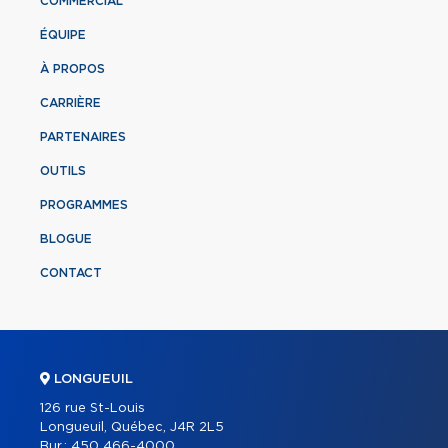
COMMERCIAL
ÉQUIPE
À PROPOS
CARRIÈRE
PARTENAIRES
OUTILS
PROGRAMMES
BLOGUE
CONTACT
LONGUEUIL
126 rue St-Louis
Longueuil, Québec, J4R 2L5
Bur.:
450 466-4000