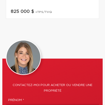
825 000 $
+TPS/TVQ
CONTACTEZ-MOI POUR ACHETER OU VENDRE UNE
PROPRIÉTÉ
PRÉNOM *