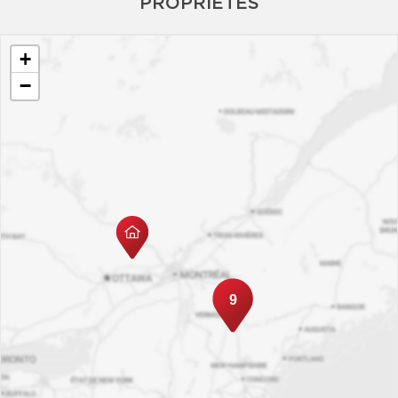
PROPRIÉTÉS
+
−
9