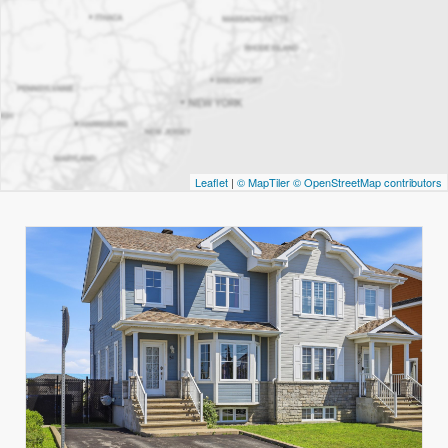
Leaflet
|
© MapTiler
© OpenStreetMap contributors